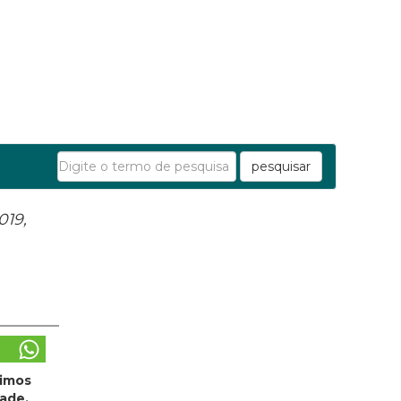
pesquisar
019,
timos
dade,