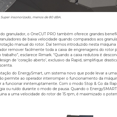
Super insonorizado, menos de 80 dBA.
ada do granulador, o OneCUT PRO também oferece grandes benefí
ranuladores de baixa velocidade quando comparados aos granul
 a rotação manual do rotor. Daí termos introduzido nesta máquin
ador remover facilmente toda a caixa de engrenagens do rotor 
 trabalho”, esclarece Rimark. “Quando a caixa redutora é descon
sign de ‘coração aberto’, exclusivo da Rapid, simplifique drast
scenta.
tação do EnergySmart, um sistema novo que pode levar a uma
ão permite ao operador interromper o funcionamento da máqui
r a funcionar ininterruptamente. Com o modo Stop & Go da Rapi
ergia ou ruído durante o modo de pausa. Quando o EnergySMART
na a uma velocidade do rotor de 15 rpm, é maximizado o poten