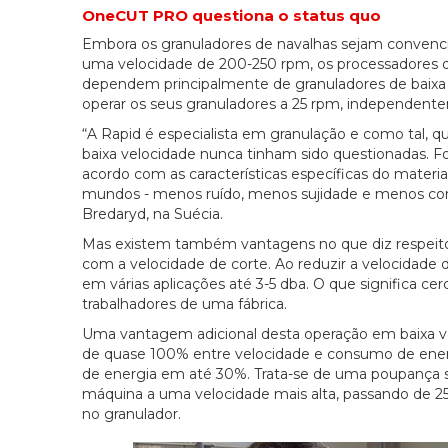
OneCUT PRO questiona o status quo
Embora os granuladores de navalhas sejam convenci
uma velocidade de 200-250 rpm, os processadores de
dependem principalmente de granuladores de baixa 
operar os seus granuladores a 25 rpm, independent
“A Rapid é especialista em granulação e como tal, 
baixa velocidade nunca tinham sido questionadas. Foi
acordo com as características específicas do materi
mundos - menos ruído, menos sujidade e menos con
Bredaryd, na Suécia.
Mas existem também vantagens no que diz respeito
com a velocidade de corte. Ao reduzir a velocidade 
em várias aplicações até 3-5 dba. O que significa c
trabalhadores de uma fábrica.
Uma vantagem adicional desta operação em baixa v
de quase 100% entre velocidade e consumo de ene
de energia em até 30%. Trata-se de uma poupança sig
máquina a uma velocidade mais alta, passando de 25
no granulador.