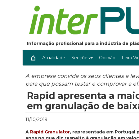
Informação profissional para a indústria de pl
Atualidade
Secções
Opinião
Feira Vi
A empresa convida os seus clientes a lev
para que possam testar e comprovar a ef
Rapid apresenta a mai
em granulação de baix
11/10/2019
A
Rapid Granulator
, representada em Portugal 
anos no que diz respeito à granulação em velo