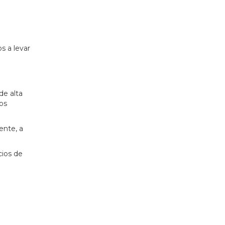
s a levar
e alta
os
ente, a
ios de