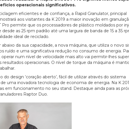
ícios operacionais significativos.
clagem eficientes e de confiança, a Rapid Granulator, principal
mostrará aos visitantes da K 2019 a maior inovação em granulaç
Pro permite que os processadores de plástico moldados por in
de desde as 25 rpm padrão até uma largura de banda de 15 a 35 rp
idade ideal de reciclado.
 abaixo da sua capacidade, a nova máquina, que utiliza o novo s
s ruído e uma significativa redução no consumo de energia. Pa
operar num nível de velocidade mais alto vai permitir-lhes super
 resultados operacionais. O nível de torque da máquina é manti
abalhar.
do design ‘coração aberto’, fácil de utilizar através do sistema
o de uma inovadora tecnologia de economia de energia. Na K 201
inas em funcionamento no seu stand. Destaque ainda para as pró
anuladores Raptor Duo.