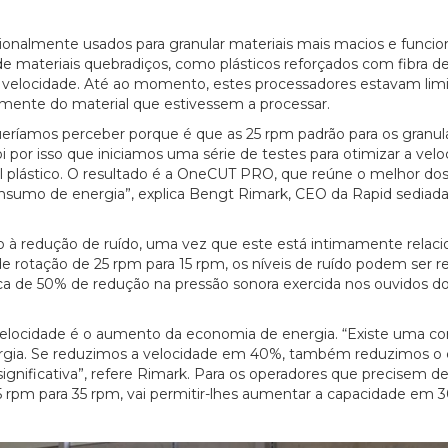
onalmente usados para granular materiais mais macios e funci
 materiais quebradiços, como plásticos reforçados com fibra de 
velocidade. Até ao momento, estes processadores estavam limi
emente do material que estivessem a processar.
queríamos perceber porque é que as 25 rpm padrão para os granu
 por isso que iniciamos uma série de testes para otimizar a vel
al plástico. O resultado é a OneCUT PRO, que reúne o melhor dos
sumo de energia”, explica Bengt Rimark, CEO da Rapid sediad
 à redução de ruído, uma vez que este está intimamente relac
de rotação de 25 rpm para 15 rpm, os níveis de ruído podem ser r
erca de 50% de redução na pressão sonora exercida nos ouvidos d
elocidade é o aumento da economia de energia. “Existe uma co
rgia. Se reduzimos a velocidade em 40%, também reduzimos 
nificativa”, refere Rimark. Para os operadores que precisem de
 rpm para 35 rpm, vai permitir-lhes aumentar a capacidade em 