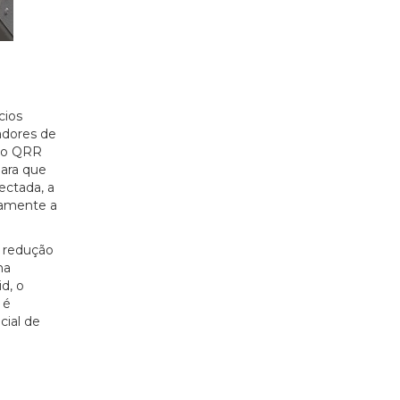
cios
adores de
a o QRR
para que
ectada, a
icamente a
 redução
na
d, o
 é
cial de