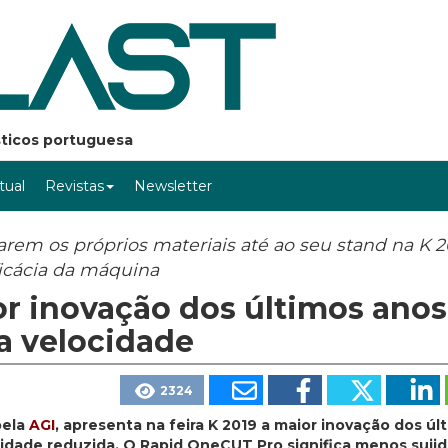
ásticos portuguesa
rtual
Revistas
Newsletter
arem os próprios materiais até ao seu stand na K 2
icácia da máquina
or inovação dos últimos anos
a velocidade
2324
pela
AGI
, apresenta na feira K 2019 a maior inovação dos úl
cidade reduzida. O Rapid OneCUT Pro significa menos suji