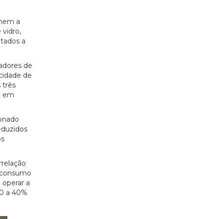
onem a
vidro,
tados a
ladores de
ocidade de
 três
a em
ionado
eduzidos
os
rrelação
o consumo
 operar a
30 a 40%