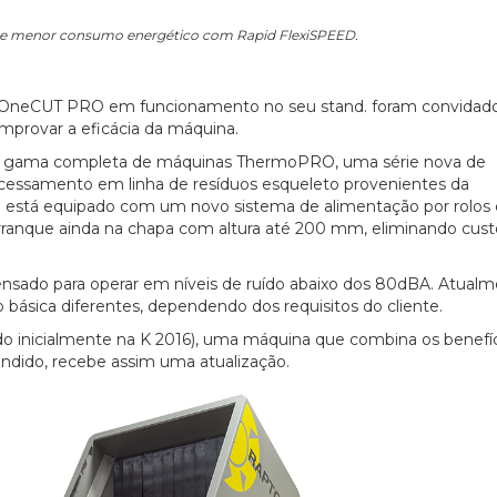
 e menor consumo energético com Rapid FlexiSPEED.
as OneCUT PRO em funcionamento no seu stand. foram convidado
omprovar a eficácia da máquina.
ua gama completa de máquinas ThermoPRO, uma série nova de
ocessamento em linha de resíduos esqueleto provenientes da
stá equipado com um novo sistema de alimentação por rolos d
arranque ainda na chapa com altura até 200 mm, eliminando cust
sado para operar em níveis de ruído abaixo dos 80dBA. Atualm
 básica diferentes, dependendo dos requisitos do cliente.
inicialmente na K 2016), uma máquina que combina os benefíc
ndido, recebe assim uma atualização.