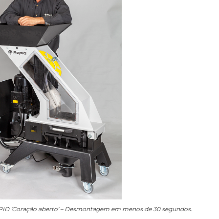
APID 'Coração aberto' – Desmontagem em menos de 30 segundos.