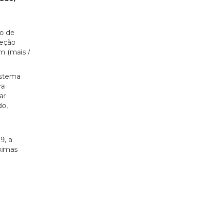
ão de
jeção
m (mais /
istema
ra
ar
do,
9, a
ximas