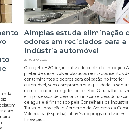
mento
Aimplas estuda eliminação 
vo
odores em reciclados para a
indústria automóvel
uto-
27 JULHO, 2026
de
O projeto H2Odor, iniciativa do centro tecnológico A
pretende desenvolver plásticos reciclados isentos d
contaminantes e odores para aplicação no interior
automóvel, sem comprometer a qualidade, a segur
nem o conforto exigidos pelo setor. O trabalho base
 ainda
em processos de descontaminação e desodorização
 diz
de água e é financiado pela Conselharia da Indústria
 existem
Turismo, Inovação e Comércio do Governo da Com
ar com
Valenciana (Espanha), através do programa Ivace+i
meiro
Inovação...
m
ha