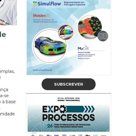
de
implas,
e
SUBSCREVER
ança
ia-se
 à base
,
unidade