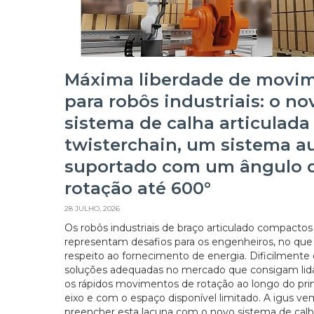
Máxima liberdade de movi
para robôs industriais: o no
sistema de calha articulada
twisterchain, um sistema a
suportado com um ângulo 
rotação até 600°
28 JULHO, 2026
Os robôs industriais de braço articulado compactos
representam desafios para os engenheiros, no que
respeito ao fornecimento de energia. Dificilmente
soluções adequadas no mercado que consigam lid
os rápidos movimentos de rotação ao longo do pri
eixo e com o espaço disponível limitado. A igus ve
preencher esta lacuna com o novo sistema de cal