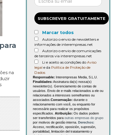
SUBSCREVER GRATUITAMENTE
Marcar todos
Autorizo o envio de newsletters e
 para
informações de interempresas.net
Autorizo o envio de comunicações
de terceiros via interempresas.net
Li e aceito as condições do
Aviso
legal
e da
Política de Proteção de
ções na
Dados
Responsable:
Interempresas Media, S.L.U.
duzir
Finalidades:
Assinatura da(s) nossa(s)
s
newsletter(s). Gerenciamento de contas de
usuários. Envio de e-mails relacionados a ele ou
relacionados a interesses semelhantes ou
associados.
Conservação:
durante o
relacionamento com você, ou enquanto for
necessário para realizar os propósitos
especificados.
Atribuição:
Os dados podem
ser transferidos para
outras empresas do grupo
por motivos de gestão interna.
Derechos:
Acceso, rectificación, oposición, supresión,
portabilidad, limitación del tratatamiento y