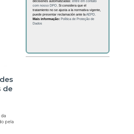
decisiones automatizadas:
entre em contato
com nosso DPO
. Si considera que el
tratamiento no se ajusta a la normativa vigente,
puede presentar reclamación ante la
AEPD
.
Mais informação:
Política de Proteção de
Dados
ides
s de
 da
do pela