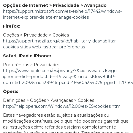
Opções de Internet > Privacidade > Avançado
https://support.microsoft.com/es-es/help/17442/windows-
internet-explorer-delete-manage-cookies
Firefox:
Opções > Privacidade > Cookies
https://support.mozilla.org/es/kb/habilitar-y-deshabilitar-
cookies-sitios-web-rastrear-preferencias
Safari, iPad e iPhone:
Preferências > Privacidade:
https://www.apple.com/es/privacy/?&cid=wwa-es-kwgo-
iphone--slid---productid----Privacy-&mnid=sKIow8dhP-
dc_mtid_20925mun39946_pcrid_466804354075_pgrid_11201
Ópera:
Definições > Opções > Avançadas > Cookies
http://help.opera.com/Windows/12.00/es-ES/cookies.html
Estes navegadores estão sujeitos a atualizações ou
modificações contínuas, pelo que não podemos garantir que
as instruções acima referidas estejam completamente