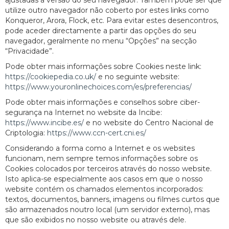
ajustadas à versão do seu navegador. Também pode ser que
utilize outro navegador não coberto por estes links como
Konqueror, Arora, Flock, etc. Para evitar estes desencontros,
pode aceder directamente a partir das opções do seu
navegador, geralmente no menu “Opções” na secção
“Privacidade”.
Pode obter mais informações sobre Cookies neste link:
https://cookiepedia.co.uk/
e no seguinte website:
https://www.youronlinechoices.com/es/preferencias/
Pode obter mais informações e conselhos sobre ciber-
segurança na Internet no website da Incibe:
https://www.incibe.es/
e no website do Centro Nacional de
Criptologia:
https://www.ccn-cert.cni.es/
Considerando a forma como a Internet e os websites
funcionam, nem sempre temos informações sobre os
Cookies colocados por terceiros através do nosso website.
Isto aplica-se especialmente aos casos em que o nosso
website contém os chamados elementos incorporados:
textos, documentos, banners, imagens ou filmes curtos que
são armazenados noutro local (um servidor externo), mas
que são exibidos no nosso website ou através dele.