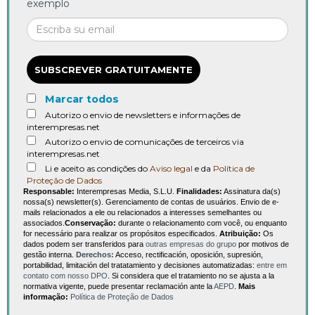
exemplo
SUBSCREVER GRATUITAMENTE
Marcar todos
Autorizo o envio de newsletters e informações de
interempresas.net
Autorizo o envio de comunicações de terceiros via
interempresas.net
Li e aceito as condições do
Aviso legal
e da
Política de
Proteção de Dados
Responsable:
Interempresas Media, S.L.U.
Finalidades:
Assinatura da(s)
nossa(s) newsletter(s). Gerenciamento de contas de usuários. Envio de e-
mails relacionados a ele ou relacionados a interesses semelhantes ou
associados.
Conservação:
durante o relacionamento com você, ou enquanto
for necessário para realizar os propósitos especificados.
Atribuição:
Os
dados podem ser transferidos para
outras empresas do grupo
por motivos de
gestão interna.
Derechos:
Acceso, rectificación, oposición, supresión,
portabilidad, limitación del tratatamiento y decisiones automatizadas:
entre em
contato com nosso DPO
. Si considera que el tratamiento no se ajusta a la
normativa vigente, puede presentar reclamación ante la
AEPD
.
Mais
informação:
Política de Proteção de Dados