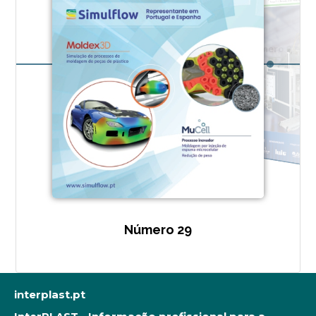
Número 28
Número 27
Nú
Número 29
interplast.pt