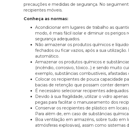
precauções e medidas de segurança. No seguiment
recipientes móveis.
Conheça as normas:
Acondicionar em lugares de trabalho as quant
modo, é mais fácil isolar e diminuir os perig
segurança adequados.
Não armazenar os produtos químicos e líquido
fechados ou ficar vazios, após a sua utilizaçã
automático.
Armazenar os produtos químicos e substâncias 
(incêndio, corrosivo, tóxico…) e sendo muito c
exemplo, substâncias combustíveis, afastadas d
Colocar os recipientes de pouca capacidade par
bacias de retenção que possam conter derrame
É necessário selecionar recipientes adequado
Devido à sua fragilidade, utilizar o vidro ape
pegas para facilitar o manuseamento dos recip
Conservar os recipientes de plástico em locais
Para além de, em caso de substâncias químicas
Boa ventilação em armazéns, sobre tudo em lo
atmósferas explosivas), assim como sistemas 