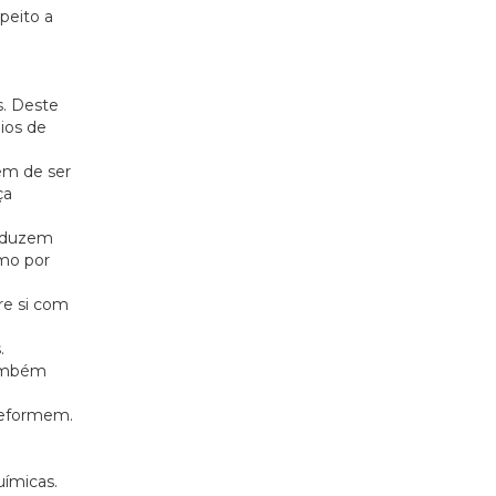
peito a
s. Deste
ios de
êm de ser
ça
roduzem
omo por
re si com
.
 também
 deformem.
uímicas.