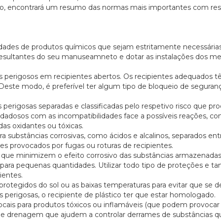
o, encontrará um resumo das normas mais importantes com res
idades de produtos químicos que sejam estritamente necessária
os resultantes do seu manuseamneto e dotar as instalações dos me
s perigosos em recipientes abertos. Os recipientes adequados t
o. Deste modo, é preferível ter algum tipo de bloqueio de seguran
perigosas separadas e classificadas pelo respetivo risco que p
uidadosos com as incompatibilidades face a possíveis reações, c
as oxidantes ou tóxicas.
a substâncias corrosivas, como ácidos e alcalinos, separados ent
s provocados por fugas ou roturas de recipientes.
s que minimizem o efeito corrosivo das substâncias armazenadas
nas para pequenas quantidades. Utilizar todo tipo de proteções e
ientes.
 protegidos do sol ou as baixas temperaturas para evitar que se
 perigosas, o recipiente de plástico ter que estar homologado.
cais para produtos tóxicos ou inflamáveis (que podem provocar
de drenagem que ajudem a controlar derrames de substâncias q