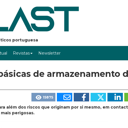
ásticos portuguesa
rtual
Revistas
Newsletter
 básicas de armazenamento 
15875
para além dos riscos que originam por si mesmo, em contac
mais perigosas.