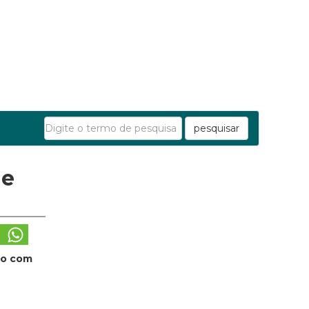
pesquisar
de
to com