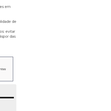
res em
ilidade de
s: evitar
dispor das
ntes