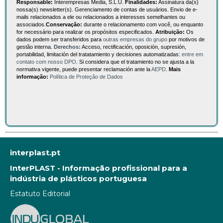
Responsable:
Interempresas Media, S.L.U.
Finalidades:
Assinatura da(s)
nossa(s) newsletter(s). Gerenciamento de contas de usuários. Envio de e-
mails relacionados a ele ou relacionados a interesses semelhantes ou
associados.
Conservação:
durante o relacionamento com você, ou enquanto
for necessário para realizar os propósitos especificados.
Atribuição:
Os
dados podem ser transferidos para
outras empresas do grupo
por motivos de
gestão interna.
Derechos:
Acceso, rectificación, oposición, supresión,
portabilidad, limitación del tratatamiento y decisiones automatizadas:
entre em
contato com nosso DPO
. Si considera que el tratamiento no se ajusta a la
normativa vigente, puede presentar reclamación ante la
AEPD
.
Mais
informação:
Política de Proteção de Dados
interplast.pt
InterPLAST - Informação profissional para a
indústria de plásticos portuguesa
Estatuto Editorial