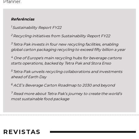
Pfanner.
Referências
1
Sustainability Report FY22
2
Recycling initiatives from Sustainability Report FY22
3
Tetra Pak invests in four new recycling facilities, enabling
global carton packaging recycling to exceed fifty billion a year
4
One of Europe's main recycling hubs for beverage cartons
starts operations, backed by Tetra Pak and Stora Enso
5
Tetra Pak unveils recycling collaborations and investments
ahead of Earth Day
6
ACE’s Beverage Carton Roadmap to 2030 and beyond
7
Read more about Tetra Pak’s journey to create the world’s
most sustainable food package
REVISTAS