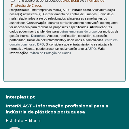
Li e aceito as condições do
Aviso legal
e da
Política de
Proteção de Dados
Responsable:
Interempresas Media, S.L.U.
Finalidades:
Assinatura da(s)
nossa(s) newsletter(s). Gerenciamento de contas de usuários. Envio de e-
mails relacionados a ele ou relacionados a interesses semelhantes ou
associados.
Conservação:
durante o relacionamento com você, ou enquanto
for necessário para realizar os propósitos especificados.
Atribuição:
Os
dados podem ser transferidos para
outras empresas do grupo
por motivos de
gestão interna.
Derechos:
Acceso, rectificación, oposición, supresión,
portabilidad, limitación del tratatamiento y decisiones automatizadas:
entre em
contato com nosso DPO
. Si considera que el tratamiento no se ajusta a la
normativa vigente, puede presentar reclamación ante la
AEPD
.
Mais
informação:
Política de Proteção de Dados
interplast.pt
InterPLAST - Informação profissional para a
indústria de plásticos portuguesa
Estatuto Editorial