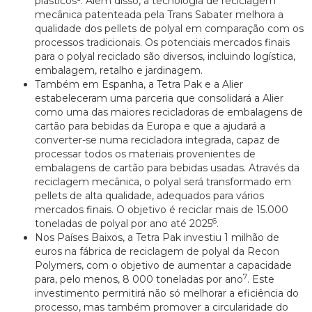
plásticos
. Além disso, a tecnologia de reciclagem
mecânica patenteada pela Trans Sabater melhora a
qualidade dos pellets de polyal em comparação com os
processos tradicionais. Os potenciais mercados finais
para o polyal reciclado são diversos, incluindo logística,
embalagem, retalho e jardinagem.
Também em Espanha, a Tetra Pak e a Alier
estabeleceram uma parceria que consolidará a Alier
como uma das maiores recicladoras de embalagens de
cartão para bebidas da Europa e que a ajudará a
converter-se numa recicladora integrada, capaz de
processar todos os materiais provenientes de
embalagens de cartão para bebidas usadas. Através da
reciclagem mecânica, o polyal será transformado em
pellets de alta qualidade, adequados para vários
mercados finais. O objetivo é reciclar mais de 15.000
6
toneladas de polyal por ano até 2025
.
Nos Países Baixos, a Tetra Pak investiu 1 milhão de
euros na fábrica de reciclagem de polyal da Recon
Polymers, com o objetivo de aumentar a capacidade
7
para, pelo menos, 8 000 toneladas por ano
. Este
investimento permitirá não só melhorar a eficiência do
processo, mas também promover a circularidade do