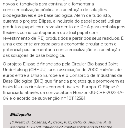
novos e tangíveis para continuar a fomentar a
consciencialização pública e a aceitação de soluções
biodegradáveis e de base biológica. Além de tudo isto,
durante o projeto Ellipse, a indústria do papel poderá utilizar
produtos (papel com revestimento de PHA para embalagens
flexíveis como contrapartida do atual papel com
revestimento de PE) produzidos a partir dos seus resíduos. É
uma excelente amostra para a economia circular e tem o
potencial para aumentar a consciencialização e a aceitação
das soluções de base biológica.
O projeto Ellipse é financiado pela Circular Bio-based Joint
Undertaking (CBE JU), uma associação de 2000 milhões de
euros entre a União Europeia e o Consórcio de Indústrias de
Base Biológica (BIC) que financia projetos que promovem as
bioindústrias circulares competitivas na Europa. O Ellipse é
financiado através da convocatória Horizon-JU-CBE-2022-IA-
04 e o acordo de subvenção n.º 101112581.
Bibliografia
[1] Presti, D., Cosenza, A., Capri, F. C., Gallo, G., Alduina, R., &
Mannina, G. (2021). Influence of volatile solids and pH for the