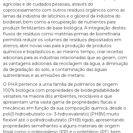
agrícolas e de cuidados pessoais, através do
coprocessamento com outros resíduos orgânicos como as
lamas da indústria de laticínios e o glicerol da indústria do
biodiesel, bem como a recuperação de nutrientes para
produzir fertilizantes de base biológica. A integração destes
fluxos de resíduos como matérias-primas de biorrefinaria
permitirá reduzir os volumes de resíduos depositados em
aterros, abrir novas vias para a produção de produtos
químicos e bioplásticos e, ao mesmo tempo, criar receitas
adicionais para as indústrias relacionadas que as geram, com
as vantagens adicionais da reciclagem da água, a diminuição
da degradação do solo, a contaminação das águas
subterrâneas e as emissões de metano.
O PHA pertence a uma família de polímeros de origem
100% biológica com propriedades de biodegradabilidade
versáteis na maioria dos ambientes, recicláveis e que
apresentam uma vasta gama de propriedades físicas e
mecânicas em função da sua composição química, desde o
poli(3-hidroxibutirato-co- 3-hidroxivalerato) (PHBV) muito
flexível até o polihidroxibutirato (PHB) rígido, apresentando
propriedades semelhantes a alguns materiais de origem
fóssil como o polipropileno (PP) e o polietileno (PE), bem