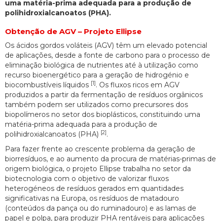
uma matéria-prima adequada para a produção de
polihidroxialcanoatos (PHA).
Obtenção de AGV – Projeto Ellipse
Os ácidos gordos voláteis (AGV) têm um elevado potencial
de aplicações, desde a fonte de carbono para o processo de
eliminação biológica de nutrientes até à utilização como
recurso bioenergético para a geração de hidrogénio e
[1]
biocombustíveis líquidos
. Os fluxos ricos em AGV
produzidos a partir da fermentação de resíduos orgânicos
também podem ser utilizados como precursores dos
biopolímeros no setor dos bioplásticos, constituindo uma
matéria-prima adequada para a produção de
[2]
polihidroxialcanoatos (PHA)
.
Para fazer frente ao crescente problema da geração de
biorresíduos, e ao aumento da procura de matérias-primas de
origem biológica, o projeto Ellipse trabalha no setor da
biotecnologia com o objetivo de valorizar fluxos
heterogéneos de resíduos gerados em quantidades
significativas na Europa, os resíduos de matadouro
(conteúdos da pança ou do ruminadouro) e as lamas de
papel e polpa, para produzir PHA rentáveis para aplicações