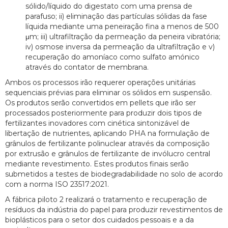
sólido/líquido do digestato com uma prensa de
parafuso; ii) eliminação das partículas sólidas da fase
líquida mediante uma peneiração fina a menos de 500
μm; iii) ultrafiltração da permeação da peneira vibratória;
iv) osmose inversa da permeação da ultrafiltração e v)
recuperação do amoníaco como sulfato amónico
através do contator de membrana.
Ambos os processos irão requerer operações unitárias
sequenciais prévias para eliminar os sólidos em suspensão.
Os produtos serão convertidos em pellets que irão ser
processados posteriormente para produzir dois tipos de
fertilizantes inovadores com cinética sintonizável de
libertação de nutrientes, aplicando PHA na formulação de
grânulos de fertilizante polinuclear através da composição
por extrusão e grânulos de fertilizante de invólucro central
mediante revestimento. Estes produtos finais serão
submetidos a testes de biodegradabilidade no solo de acordo
com a norma ISO 23517:2021.
A fábrica piloto 2 realizará o tratamento e recuperação de
resíduos da indústria do papel para produzir revestimentos de
bioplásticos para o setor dos cuidados pessoais e a da