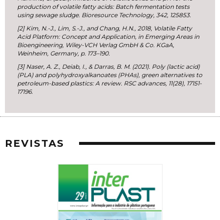
production of volatile fatty acids: Batch fermentation tests
using sewage sludge. Bioresource Technology, 342, 125853.
[2] Kim, N.-J., Lim, S.-J., and Chang, H.N., 2018, Volatile Fatty
Acid Platform: Concept and Application, in Emerging Areas in
Bioengineering, Wiley-VCH Verlag GmbH & Co. KGaA,
Weinheim, Germany, p. 173–190.
[3] Naser, A. Z., Deiab, I., & Darras, B. M. (2021). Poly (lactic acid)
(PLA) and polyhydroxyalkanoates (PHAs), green alternatives to
petroleum-based plastics: A review. RSC advances, 11(28), 17151-
17196.
REVISTAS