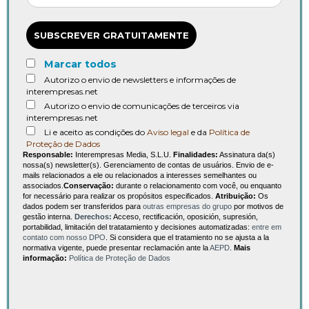
SUBSCREVER GRATUITAMENTE
Marcar todos
Autorizo o envio de newsletters e informações de
interempresas.net
Autorizo o envio de comunicações de terceiros via
interempresas.net
Li e aceito as condições do
Aviso legal
e da
Política de
Proteção de Dados
Responsable:
Interempresas Media, S.L.U.
Finalidades:
Assinatura da(s)
nossa(s) newsletter(s). Gerenciamento de contas de usuários. Envio de e-
mails relacionados a ele ou relacionados a interesses semelhantes ou
associados.
Conservação:
durante o relacionamento com você, ou enquanto
for necessário para realizar os propósitos especificados.
Atribuição:
Os
dados podem ser transferidos para
outras empresas do grupo
por motivos de
gestão interna.
Derechos:
Acceso, rectificación, oposición, supresión,
portabilidad, limitación del tratatamiento y decisiones automatizadas:
entre em
contato com nosso DPO
. Si considera que el tratamiento no se ajusta a la
normativa vigente, puede presentar reclamación ante la
AEPD
.
Mais
informação:
Política de Proteção de Dados