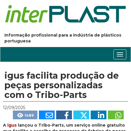
Informação profissional para a indústria de plásticos
portuguesa
Conm
nave
igus facilita produção de
peças personalizadas
com o Tribo-Parts
12/09/2025
1489
A
igus
lançou o Tribo-Parts, um serviço online gratuito