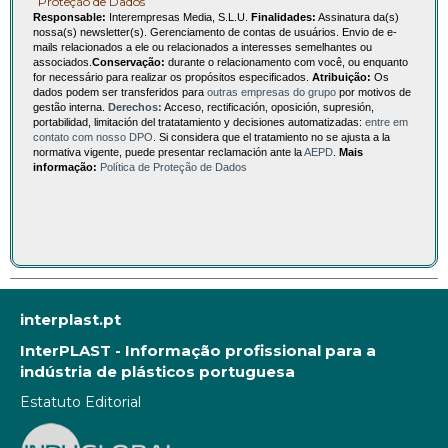
Proteção de Dados
Responsable:
Interempresas Media, S.L.U.
Finalidades:
Assinatura da(s)
nossa(s) newsletter(s). Gerenciamento de contas de usuários. Envio de e-
mails relacionados a ele ou relacionados a interesses semelhantes ou
associados.
Conservação:
durante o relacionamento com você, ou enquanto
for necessário para realizar os propósitos especificados.
Atribuição:
Os
dados podem ser transferidos para
outras empresas do grupo
por motivos de
gestão interna.
Derechos:
Acceso, rectificación, oposición, supresión,
portabilidad, limitación del tratatamiento y decisiones automatizadas:
entre em
contato com nosso DPO
. Si considera que el tratamiento no se ajusta a la
normativa vigente, puede presentar reclamación ante la
AEPD
.
Mais
informação:
Política de Proteção de Dados
interplast.pt
InterPLAST - Informação profissional para a
indústria de plásticos portuguesa
Estatuto Editorial