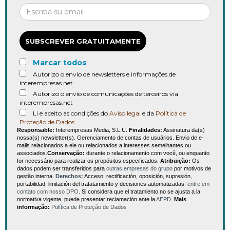
SUBSCREVER GRATUITAMENTE
Marcar todos
Autorizo o envio de newsletters e informações de
interempresas.net
Autorizo o envio de comunicações de terceiros via
interempresas.net
Li e aceito as condições do
Aviso legal
e da
Política de
Proteção de Dados
Responsable:
Interempresas Media, S.L.U.
Finalidades:
Assinatura da(s)
nossa(s) newsletter(s). Gerenciamento de contas de usuários. Envio de e-
mails relacionados a ele ou relacionados a interesses semelhantes ou
associados.
Conservação:
durante o relacionamento com você, ou enquanto
for necessário para realizar os propósitos especificados.
Atribuição:
Os
dados podem ser transferidos para
outras empresas do grupo
por motivos de
gestão interna.
Derechos:
Acceso, rectificación, oposición, supresión,
portabilidad, limitación del tratatamiento y decisiones automatizadas:
entre em
contato com nosso DPO
. Si considera que el tratamiento no se ajusta a la
normativa vigente, puede presentar reclamación ante la
AEPD
.
Mais
informação:
Política de Proteção de Dados