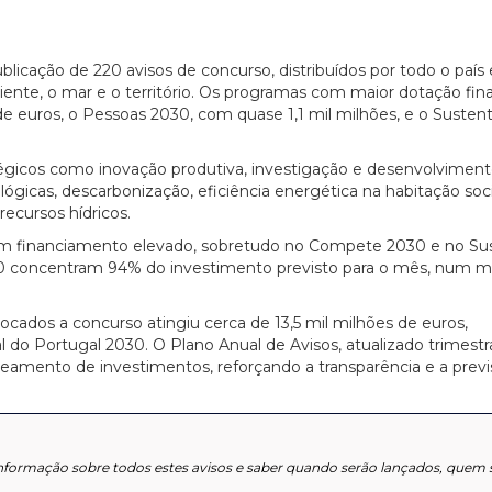
blicação de 220 avisos de concurso, distribuídos por todo o país 
ente, o mar e o território. Os programas com maior dotação fina
e euros, o Pessoas 2030, com quase 1,1 mil milhões, e o Susten
tégicos como inovação produtiva, investigação e desenvolviment
ológicas, descarbonização, eficiência energética na habitação soci
ecursos hídricos.
m financiamento elevado, sobretudo no Compete 2030 e no Su
30 concentram 94% do investimento previsto para o mês, num 
cados a concurso atingiu cerca de 13,5 mil milhões de euros,
 do Portugal 2030. O Plano Anual de Avisos, atualizado trimest
mento de investimentos, reforçando a transparência e a previs
nformação sobre todos estes avisos e saber quando serão lançados, quem 