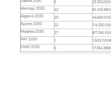
Lisboa 2030
5
23.315.00
Alentejo 2030
42
81.103.88
Algarve 2030
20
45.569.00
Açores 2030
22
114.350.0
Madeira 2030
27
87.760.0
PAT 2030
1
1.500.000
FAMI 2030
5
17.354.38