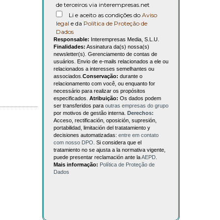
de terceiros via interempresas.net
Li e aceito as condições do
Aviso
legal
e da
Política de Proteção de
Dados
Responsable:
Interempresas Media, S.L.U.
Finalidades:
Assinatura da(s) nossa(s)
newsletter(s). Gerenciamento de contas de
usuários. Envio de e-mails relacionados a ele ou
relacionados a interesses semelhantes ou
associados.
Conservação:
durante o
relacionamento com você, ou enquanto for
necessário para realizar os propósitos
especificados.
Atribuição:
Os dados podem
ser transferidos para
outras empresas do grupo
por motivos de gestão interna.
Derechos:
Acceso, rectificación, oposición, supresión,
portabilidad, limitación del tratatamiento y
decisiones automatizadas:
entre em contato
com nosso DPO
. Si considera que el
tratamiento no se ajusta a la normativa vigente,
puede presentar reclamación ante la
AEPD
.
Mais informação:
Política de Proteção de
Dados