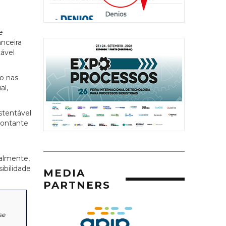
e
nceira
tável
o nas
al,
stentável
montante
ralmente,
ibilidade
MEDIA
PARTNERS
se