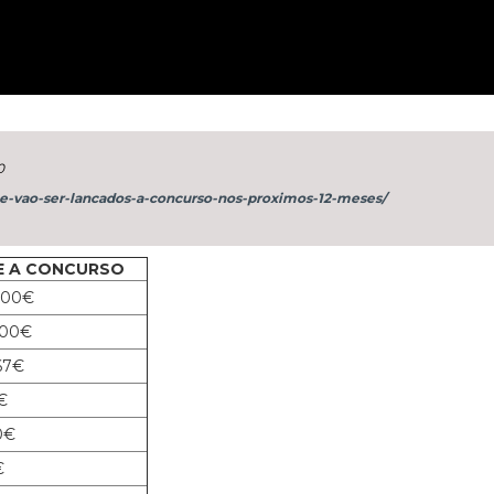
20/07/2026
27/07/2026
0
me-vao-ser-lancados-a-concurso-nos-proximos-12-meses/
 A CONCURSO
.300€
000€
67€
€
0€
€