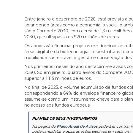
Entre janeiro e dezembro de 2026, está prevista a pu
abrangendo áreas como a economia, o social, o ambi
são o Compete 2030, com cerca de 1,3 mil milhões d
2030, que ultrapassa os 920 milhões de euros.
Os apoios vão financiar projetos em domínios estra
áreas digital e da biotecnologia, infraestruturas tecn
mobilidade sustentável e gestão e conservação dos r
Nos primeiros meses do ano destacam-se avisos co
2030. Só em janeiro, quatro avisos do Compete 20
superior a 1.115 milhões de euros.
No final de 2025, o volume acumulado de fundos colo
correspondendo a 64% do envelope financeiro global
assume-se como um instrumento-chave para o planea
no acesso aos fundos europeus.
PLANEIE OS SEUS INVESTIMENTOS
Na página do
Plano Anual de Avisos
poderá encontrar i
pode candidatar e quais as ações elegíveis em cada um.