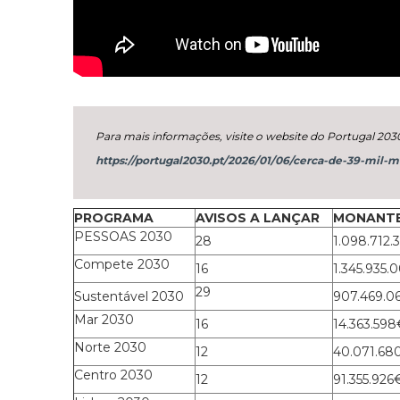
Para mais informações, visite o website do Portugal 203
https://portugal2030.pt/2026/01/06/cerca-de-39-mil-
PROGRAMA
AVISOS A LANÇAR
MONANTE
PESSOAS 2030
28
1.098.712
Compete 2030
16
1.345.935.
29
Sustentável 2030
907.469.0
Mar 2030
16
14.363.598
Norte 2030
12
40.071.68
Centro 2030
12
91.355.926