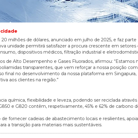
acidade
20 milhões de dólares, anunciado em julho de 2025, e faz parte
va unidade permitirá satisfazer a procura crescente em setore
onsumo, dispositivos médicos, filtração industrial e eletrodomésti
meros de Alto Desempenho e Gases Fluorados, afirmou: “Estamos 
poliamidas transparentes, que vem reforçar a nossa posição co
sso final no desenvolvimento da nossa plataforma em Singapura,
va aos clientes na região.”
cia química, flexibilidade e leveza, podendo ser reciclada através
 G850 e G820 contêm, respetivamente, 45% e 62% de carbono 
e fornecer cadeias de abastecimento locais e resilientes, apoi
para a transição para materiais mais sustentáveis.