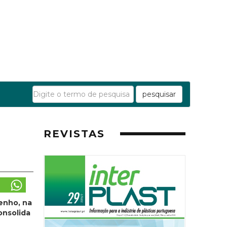
pesquisar
REVISTAS
enho, na
onsolida