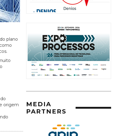
 do plano
s como
cos.
muito
mo
 do
MEDIA
de origem
PARTNERS
ando