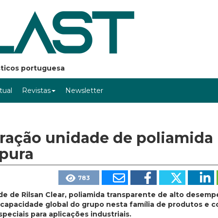
ásticos portuguesa
rtual
Revistas
Newsletter
ração unidade de poliamida
apura
783
de de Rilsan Clear, poliamida transparente de alto desemp
a capacidade global do grupo nesta família de produtos e c
eciais para aplicações industriais.