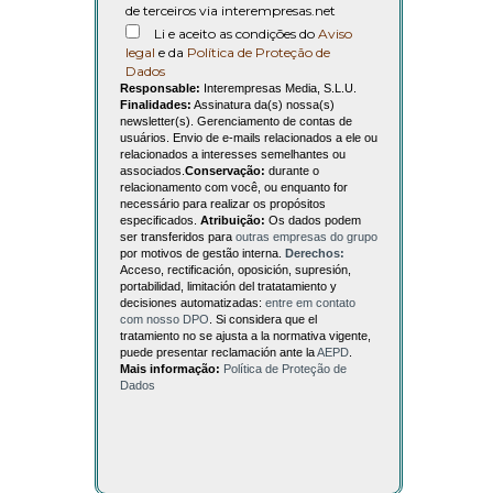
de terceiros via interempresas.net
Li e aceito as condições do
Aviso
legal
e da
Política de Proteção de
Dados
Responsable:
Interempresas Media, S.L.U.
Finalidades:
Assinatura da(s) nossa(s)
newsletter(s). Gerenciamento de contas de
usuários. Envio de e-mails relacionados a ele ou
relacionados a interesses semelhantes ou
associados.
Conservação:
durante o
relacionamento com você, ou enquanto for
necessário para realizar os propósitos
especificados.
Atribuição:
Os dados podem
ser transferidos para
outras empresas do grupo
por motivos de gestão interna.
Derechos:
Acceso, rectificación, oposición, supresión,
portabilidad, limitación del tratatamiento y
decisiones automatizadas:
entre em contato
com nosso DPO
. Si considera que el
tratamiento no se ajusta a la normativa vigente,
puede presentar reclamación ante la
AEPD
.
Mais informação:
Política de Proteção de
Dados