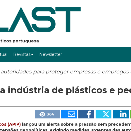
ásticos portuguesa
rtual
Revistas
Newsletter
s autoridades para proteger empresas e empregos
na indústria de plásticos e p
364
cos (APIP)
lançou um alerta sobre a pressão sem preceden
s tensões geopolíticas, exigindo medidas urgentes das aut