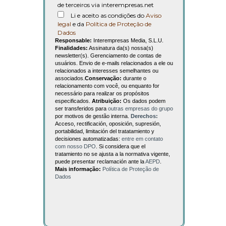
de terceiros via interempresas.net
Li e aceito as condições do
Aviso
legal
e da
Política de Proteção de
Dados
Responsable:
Interempresas Media, S.L.U.
Finalidades:
Assinatura da(s) nossa(s)
newsletter(s). Gerenciamento de contas de
usuários. Envio de e-mails relacionados a ele ou
relacionados a interesses semelhantes ou
associados.
Conservação:
durante o
relacionamento com você, ou enquanto for
necessário para realizar os propósitos
especificados.
Atribuição:
Os dados podem
ser transferidos para
outras empresas do grupo
por motivos de gestão interna.
Derechos:
Acceso, rectificación, oposición, supresión,
portabilidad, limitación del tratatamiento y
decisiones automatizadas:
entre em contato
com nosso DPO
. Si considera que el
tratamiento no se ajusta a la normativa vigente,
puede presentar reclamación ante la
AEPD
.
Mais informação:
Política de Proteção de
Dados