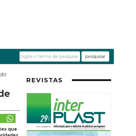
pesquisar
 do
REVISTAS
ede
tes que
oridades