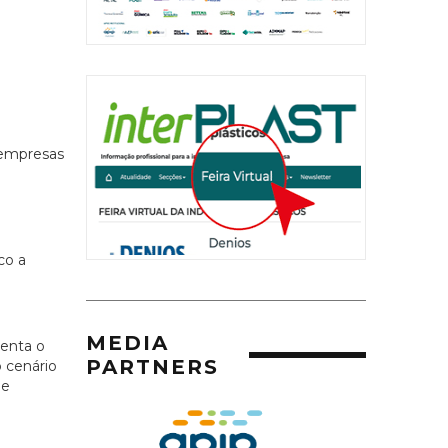
e
 empresas
co a
MEDIA
menta o
PARTNERS
o cenário
 e