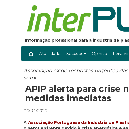
Informação profissional para a indústria de pl
Atualidade
Secções
Opinião
Feira Vi
Associação exige respostas urgentes da
setor
APIP alerta para crise 
medidas imediatas
06/04/2026
A
Associação Portuguesa da Indústria de Plásti
o setor enfrenta devido à crise energética e à