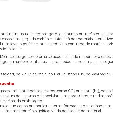
tral na indústria da embalagem, garantindo proteção eficaz do
casos, uma pegada carbónica inferior à de materiais alternativo
al tem levado os fabricantes a reduzir o consumo de matérias-pr
ciclabilidade.
Microcell surge como uma solução capaz de responder a estes d
lagens, mantendo intactas as propriedades mecânicas e assegu
eldorf, de 7 a 13 de maio, no Hall 7a, stand C15, no Pavilhão Suí
mpenho
e gases ambientalmente neutros, como CO₂ ou azoto (N₂), no pol
strutura de espuma microcelular com poros finos, cuja dimensã
tência final da embalagem.
rmite que copos ou tabuleiros termoformados mantenham a 
com uma redução significativa da densidade do material.