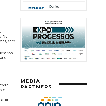
s
s. No
imas, sem
esafios,
rando
ço.
MEDIA
ímero
PARTNERS
o e
mesma