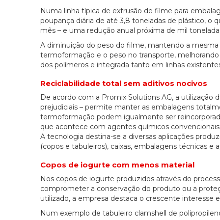
Numa linha típica de extrusão de filme para embal
poupança diária de até 3,8 toneladas de plástico, o 
mês – e uma redução anual próxima de mil toneladas 
A diminuição do peso do filme, mantendo a mesma e
termoformação e o peso no transporte, melhorando 
dos polímeros e integrada tanto em linhas existe
Reciclabilidade total sem aditivos nocivos
De acordo com a Promix Solutions AG, a utilização
prejudiciais – permite manter as embalagens totalme
termoformação podem igualmente ser reincorporados
que acontece com agentes químicos convencionais
A tecnologia destina-se a diversas aplicações prod
(copos e tabuleiros), caixas, embalagens técnicas e ap
Copos de iogurte com menos material
Nos copos de iogurte produzidos através do processo
comprometer a conservação do produto ou a proteç
utilizado, a empresa destaca o crescente interesse e
Num exemplo de tabuleiro clamshell de polipropileno