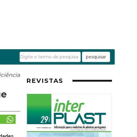
pesquisar
iciência
REVISTAS
ue
edades