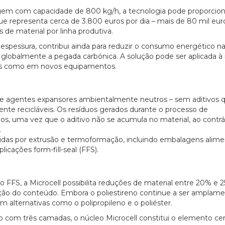
agem com capacidade de 800 kg/h, a tecnologia pode proporcio
que representa cerca de 3.800 euros por dia – mais de 80 mil eur
de material por linha produtiva.
spessura, contribui ainda para reduzir o consumo energético n
globalmente a pegada carbónica. A solução pode ser aplicada à 
ntes como em novos equipamentos.
 de agentes expansores ambientalmente neutros – sem aditivos 
nte recicláveis. Os resíduos gerados durante o processo de
, uma vez que o aditivo não se acumula no material, ao contrá
.
uzidas por extrusão e termoformação, incluindo embalagens alime
licações form-fill-seal (FFS).
 FFS, a Microcell possibilita reduções de material entre 20% e 
ão do conteúdo. Embora o poliestireno continue a ser amplam
m alternativas como o polipropileno e o poliéster.
 com três camadas, o núcleo Microcell constitui o elemento cen