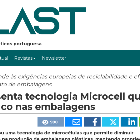
ásticos portuguesa
rtual
Revistas
Newsletter
e às exigências europeias de reciclabilidade e ef
ento de embalagens
enta tecnologia Microcell q
tico nas embalagens
990
u uma tecnologia de microcélulas que permite diminuir
a na produção de embalagens plásticas, mantendo propri