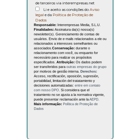
de terceiros via interempresas.net
Li e aceito as condições do
Aviso
legal
e da
Política de Proteção de
Dados
Responsable:
Interempresas Media, S.L.U.
Finalidades:
Assinatura da(s) nossa(s)
newsletter(s). Gerenciamento de contas de
usuários. Envio de e-mails relacionados a ele ou
relacionados a interesses semelhantes ou
associados.
Conservação:
durante o
relacionamento com você, ou enquanto for
necessário para realizar os propósitos
especificados.
Atribuição:
Os dados podem
ser transferidos para
outras empresas do grupo
por motivos de gestão interna.
Derechos:
Acceso, rectificación, oposición, supresión,
portabilidad, limitación del tratatamiento y
decisiones automatizadas:
entre em contato
com nosso DPO
. Si considera que el
tratamiento no se ajusta a la normativa vigente,
puede presentar reclamación ante la
AEPD
.
Mais informação:
Política de Proteção de
Dados