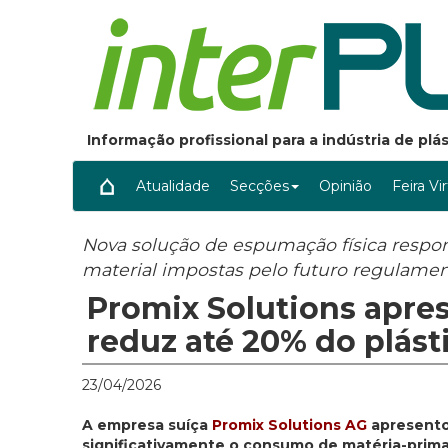
Informação profissional para a indústria de pl
Atualidade
Secções
Opinião
Feira Vi
Nova solução de espumação física respond
material impostas pelo futuro regulam
Promix Solutions apres
reduz até 20% do plás
23/04/2026
A empresa suíça
Promix Solutions AG
apresento
significativamente o consumo de matéria-prim