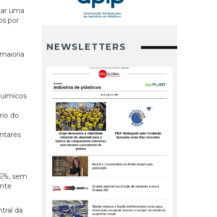
nar uma
os por
a
NEWSLETTERS
maioria
químicos
rio do
ntares
25%, sem
ente
tral da