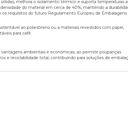
sólidas, melhora o isolamento térmico e suporta temperaturas a
a densidade do material em cerca de 40%, mantendo a durabilid
te os requisitos do futuro Regulamento Europeu de Embalagen
20/07/2026
27/07/2026
tentável ao poliestireno ou a materiais revestidos com papel,
táveis para café.
 vantagens ambientais e económicas, ao permitir poupanças
tros e reciclabilidade total, contribuindo para soluções de embal
.