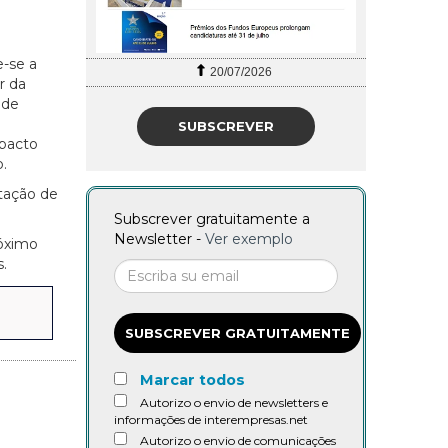
e-se a
20/07/2026
r da
 de
SUBSCREVER
mpacto
.
tação de
Subscrever gratuitamente a
Newsletter -
Ver exemplo
róximo
.
SUBSCREVER GRATUITAMENTE
Marcar todos
Autorizo o envio de newsletters e
informações de interempresas.net
Autorizo o envio de comunicações