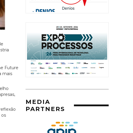
de
stria
he Future
ia mais
celho
mpresas,
MEDIA
PARTNERS
reflexão
 os