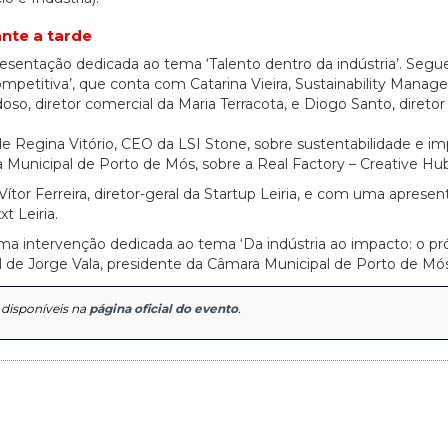
nte a tarde
sentação dedicada ao tema ‘Talento dentro da indústria’. Segu
20/07/2026
27/07/2026
titiva’, que conta com Catarina Vieira, Sustainability Manage
doso, diretor comercial da Maria Terracota, e Diogo Santo, diretor
de Regina Vitório, CEO da LSI Stone, sobre sustentabilidade e i
 Municipal de Porto de Mós, sobre a Real Factory – Creative Hub
r Ferreira, diretor-geral da Startup Leiria, e com uma apresen
t Leiria.
a intervenção dedicada ao tema ‘Da indústria ao impacto: o p
al de Jorge Vala, presidente da Câmara Municipal de Porto de Mós
 disponíveis na
página oficial do evento
.