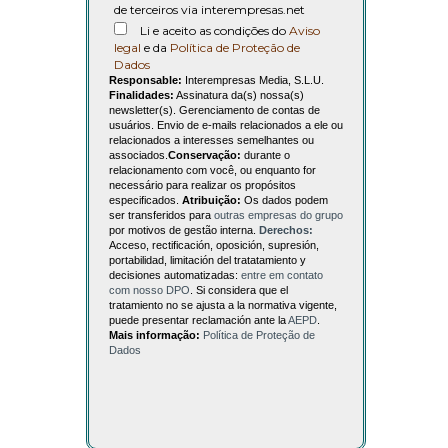
de terceiros via interempresas.net
Li e aceito as condições do
Aviso
legal
e da
Política de Proteção de
Dados
Responsable:
Interempresas Media, S.L.U.
Finalidades:
Assinatura da(s) nossa(s)
newsletter(s). Gerenciamento de contas de
usuários. Envio de e-mails relacionados a ele ou
relacionados a interesses semelhantes ou
associados.
Conservação:
durante o
relacionamento com você, ou enquanto for
necessário para realizar os propósitos
especificados.
Atribuição:
Os dados podem
ser transferidos para
outras empresas do grupo
por motivos de gestão interna.
Derechos:
Acceso, rectificación, oposición, supresión,
portabilidad, limitación del tratatamiento y
decisiones automatizadas:
entre em contato
com nosso DPO
. Si considera que el
tratamiento no se ajusta a la normativa vigente,
puede presentar reclamación ante la
AEPD
.
Mais informação:
Política de Proteção de
Dados