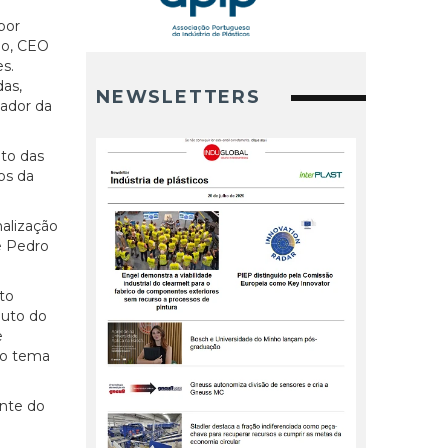
por
do, CEO
s.
as,
NEWSLETTERS
eador da
to das
os da
nalização
e Pedro
uto
duto do
e
r o tema
ente do