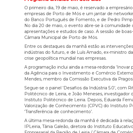
O primeiro dia, 19 de maio, é reservado a empresário
empresas de Porto de Mós e um jantar de networkin
do Banco Português de Fomento, e de Pedro Pimpão
No dia 20 de maio, o evento abre-se à comunidade
apresentações e estudos de caso. A sessão de boas-
Câmara Municipal de Porto de Mós.
Entre os destaques da manhã estão as intervenções
indústrias do futuro, e de Luís Amado, ex-ministro 
crise geopolítica mundial nas empresas.
A programação inclui ainda a mesa-redonda ‘Inovar pa
da Agência para o Investimento e Comércio Externo 
Mendes, membro da Comissão Executiva da Pragos
Segue-se o painel ‘Desafios da Indústria 5.0’, com Ri
Politécnico de Leiria, e João Meneses, investigado
Instituto Politécnico de Leiria. Depois, Eduarda Fe
Valorização de Conhecimento (CPVC) do Instituto Poli
‘Transferência de conhecimento’.
A última mesa-redonda da manhã é dedicada à relaçã
IPLeiria, Tânia Galeão, diretora do Instituto Educati
Empresarial da Região de Leiria / Câmara de Comérci