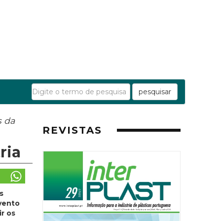
pesquisar
s da
REVISTAS
ria
s
evento
r os