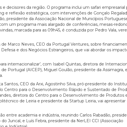
s e decisores da região. O programa inclui um safari empresarial 
g e reflexão estratégica, com intervenções de Gonçalo Regala
, presidente da Associação Nacional de Municípios Portuguese
 com um programa mais alargado de conferências, mesas-redond
vindas, marcada para as 09h45, é conduzida por Pedro Vala, ver
 de Marco Neves, CEO da Portugal Ventures, sobre financiamen
da Defesa e dos Negócios Estrangeiros, que vai abordar os impact
ra internacionalizar’, com Isabel Quintas, diretora de Internacio
de Portugal (AICEP), Miguel Goulão, presidente da Assimagra, 
a.
ta Santos, CEO da Arxi, Agostinho Silva, pró-presidente do Instit
r do Centro para o Desenvolvimento Rápido e Sustentado de Pro
rnandes, diretora do Centro para o Desenvolvimento de Produtos 
técnico de Leiria e presidente da Startup Leiria, vai apresenta
o entre academia e indústria, reunindo Carlos Rabadão, presid
vo do Juncal, e Luís Febra, presidente da NerLEI CCI (Associação
o e Indústria).