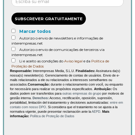
SUBSCREVER GRATUITAMENTE
Marcar todos
Autorizo o envio de newsletters e informações de
interempresas.net
Autorizo o envio de comunicações de terceiros via
interempresas.net
Li e aceito as condições do
Aviso legal
e da
Política de
Proteção de Dados
Responsable:
Interempresas Media, S.L.U.
Finalidades:
Assinatura da(s)
nossa(s) newsletter(s). Gerenciamento de contas de usuários. Envio de e-
mails relacionados a ele ou relacionados a interesses semelhantes ou
associados.
Conservação:
durante o relacionamento com você, ou enquanto
for necessário para realizar os propósitos especificados.
Atribuição:
Os
dados podem ser transferidos para
outras empresas do grupo
por motivos de
gestão interna.
Derechos:
Acceso, rectificación, oposición, supresión,
portabilidad, limitación del tratatamiento y decisiones automatizadas:
entre em
contato com nosso DPO
. Si considera que el tratamiento no se ajusta a la
normativa vigente, puede presentar reclamación ante la
AEPD
.
Mais
informação:
Política de Proteção de Dados