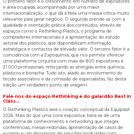
O primeiro fator é o crescimento em número de expositores
e área ocupada, acompanhado por uma maior
internacionalização, o que dá à feira uma massa crítica muito
relevante para gerar negócio. O segundo prende-se com a
qualidade e orientação prática dos conteúdos, através de
espaços como o Rethinking Plastics, o programa de
compradores internacionais e a apresentação do estudo
setorial dos plásticos, que disponibilizam informação
estratégica e contactos de elevado valor. O terceiro fator é a
coincidência com a Expoquimia, que nos permite oferecer
uma plataforma conjunta com mais de 800 expositores e
21.000 profissionais, reforçando as sinergias entre química,
plásticos e borracha. Tudo isto, aliado ao envolvimento do
tecido associativo e da comissão de especialistas, faz desta
edição um verdadeiro ponto de viragem.
Fale-nos do espaço Rethinking e do galardão Best in
Class…
O Rethinking Plastics será o coração conceptual da Equiplast
2026. Mais do que uma zona expositiva, trata-se de uma
plataforma de conhecimento e networking que integra
conferências, mesas-redondas, apresentação de casos de
sucesso e um showroom de soluções produzidas com