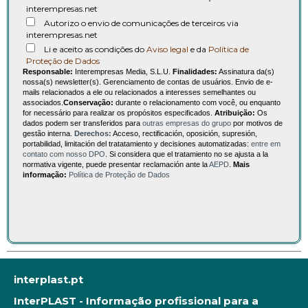
interempresas.net
Autorizo o envio de comunicações de terceiros via
interempresas.net
Li e aceito as condições do
Aviso legal
e da
Política de
Proteção de Dados
Responsable:
Interempresas Media, S.L.U.
Finalidades:
Assinatura da(s)
nossa(s) newsletter(s). Gerenciamento de contas de usuários. Envio de e-
mails relacionados a ele ou relacionados a interesses semelhantes ou
associados.
Conservação:
durante o relacionamento com você, ou enquanto
for necessário para realizar os propósitos especificados.
Atribuição:
Os
dados podem ser transferidos para
outras empresas do grupo
por motivos de
gestão interna.
Derechos:
Acceso, rectificación, oposición, supresión,
portabilidad, limitación del tratatamiento y decisiones automatizadas:
entre em
contato com nosso DPO
. Si considera que el tratamiento no se ajusta a la
normativa vigente, puede presentar reclamación ante la
AEPD
.
Mais
informação:
Política de Proteção de Dados
interplast.pt
InterPLAST - Informação profissional para a