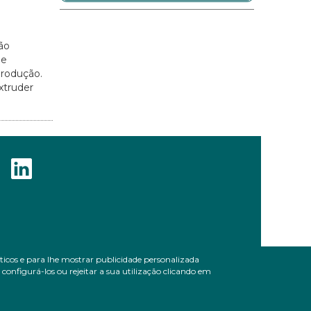
ão
de
produção.
xtruder
líticos e para lhe mostrar publicidade personalizada
onfigurá-los ou rejeitar a sua utilização clicando em