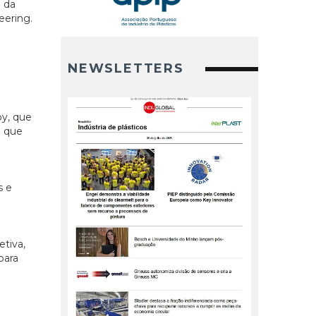
 da
eering.
NEWSLETTERS
oy, que
o que
s e
etiva,
para