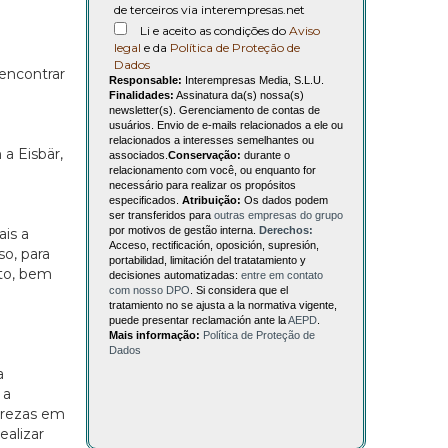
de terceiros via interempresas.net
Li e aceito as condições do
Aviso
legal
e da
Política de Proteção de
Dados
 encontrar
Responsable:
Interempresas Media, S.L.U.
Finalidades:
Assinatura da(s) nossa(s)
newsletter(s). Gerenciamento de contas de
usuários. Envio de e-mails relacionados a ele ou
relacionados a interesses semelhantes ou
a Eisbär,
associados.
Conservação:
durante o
relacionamento com você, ou enquanto for
necessário para realizar os propósitos
especificados.
Atribuição:
Os dados podem
ser transferidos para
outras empresas do grupo
por motivos de gestão interna.
Derechos:
ais a
Acceso, rectificación, oposición, supresión,
o, para
portabilidad, limitación del tratatamiento y
nto, bem
decisiones automatizadas:
entre em contato
com nosso DPO
. Si considera que el
tratamiento no se ajusta a la normativa vigente,
puede presentar reclamación ante la
AEPD
.
Mais informação:
Política de Proteção de
Dados
a
 a
purezas em
ealizar