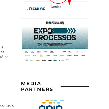
is
 as
té ao
MEDIA
PARTNERS
controlo