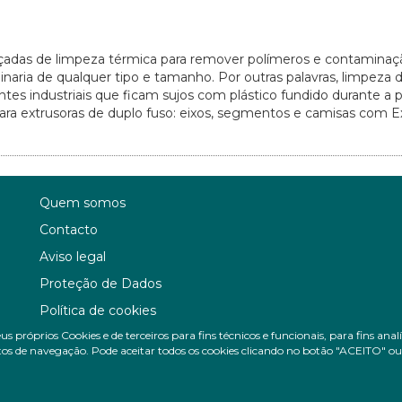
adas de limpeza térmica para remover polímeros e contaminaç
aria de qualquer tipo e tamanho. Por outras palavras, limpeza 
ntes industriais que ficam sujos com plástico fundido durante a 
ra extrusoras de duplo fuso: eixos, segmentos e camisas com E
Quem somos
Contacto
Aviso legal
Proteção de Dados
Política de cookies
us próprios Cookies e de terceiros para fins técnicos e funcionais, para fins ana
Política de Privacidade Nas Redes Sociais
os de navegação. Pode aceitar todos os cookies clicando no botão "ACEITO" ou c
Canal de denúncias
Colaborações editoriais