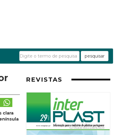
pesquisar
or
REVISTAS
 clara
enínsula