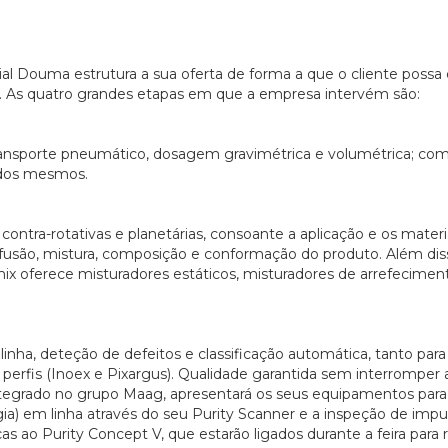
ial Douma estrutura a sua oferta de forma a que o cliente possa
o. As quatro grandes etapas em que a empresa intervém são:
nsporte pneumático, dosagem gravimétrica e volumétrica; com 
 dos mesmos.
 contra-rotativas e planetárias, consoante a aplicação e os materi
fusão, mistura, composição e conformação do produto. Além diss
ix oferece misturadores estáticos, misturadores de arrefecime
 linha, deteção de defeitos e classificação automática, tanto para
e perfis (Inoex e Pixargus). Qualidade garantida sem interromper 
ntegrado no grupo Maag, apresentará os seus equipamentos para
gia) em linha através do seu Purity Scanner e a inspeção de im
as ao Purity Concept V, que estarão ligados durante a feira para r