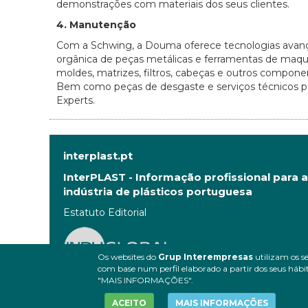
demonstrações com materiais dos seus clientes.
4. Manutenção
Com a Schwing, a Douma oferece tecnologias avanç
orgânica de peças metálicas e ferramentas de maquin
moldes, matrizes, filtros, cabeças e outros compone
Bem como peças de desgaste e serviços técnicos pa
Experts.
interplast.pt
InterPLAST - Informação profissional para a
indústria de plásticos portuguesa
Estatuto Editorial
Os websites do
Grup Interempresas
utilizam os se
com base num perfil elaborado a partir dos seus hábit
"MAIS INFORMAÇÕES".
ACEITO
MAIS INFORMAÇÕES