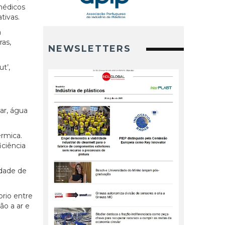
médicos
tivas.
a
ras,
NEWSLETTERS
t’,
 ar, água
rmica.
iciência
idade de
rio entre
ão a ar e