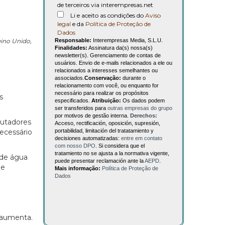
de terceiros via interempresas.net
Li e aceito as condições do
Aviso
legal
e da
Política de Proteção de
Dados
Responsable:
Interempresas Media, S.L.U.
eino Unido,
Finalidades:
Assinatura da(s) nossa(s)
newsletter(s). Gerenciamento de contas de
usuários. Envio de e-mails relacionados a ele ou
relacionados a interesses semelhantes ou
associados.
Conservação:
durante o
relacionamento com você, ou enquanto for
necessário para realizar os propósitos
s
especificados.
Atribuição:
Os dados podem
ser transferidos para
outras empresas do grupo
por motivos de gestão interna.
Derechos:
mutadores
Acceso, rectificación, oposición, supresión,
portabilidad, limitación del tratatamiento y
necessário
decisiones automatizadas:
entre em contato
com nosso DPO
. Si considera que el
tratamiento no se ajusta a la normativa vigente,
 de água
puede presentar reclamación ante la
AEPD
.
de
Mais informação:
Política de Proteção de
Dados
 aumenta.