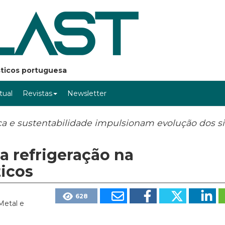
ásticos portuguesa
rtual
Revistas
Newsletter
ica e sustentabilidade impulsionam evolução dos s
a refrigeração na
ticos
628
rMetal e