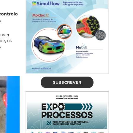
controlo
,
mover
de, os
s
SUBSCREVER