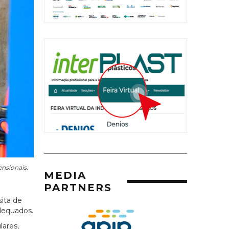
nsionais.
MEDIA
PARTNERS
ita de
adequados.
lares,