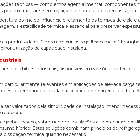
aplicações técnicas — como embalagem alimentar, componentes 
podem traduzir-se em rejeições de produção e perdas significa
peratura do molde influencia diretamente os tempos de ciclo e 
agem, a estabilidade térmica é essencial para preservar espessu
 a produtividade. Ciclos mais curtos significam maior ‘throughpu
or utilização da capacidade instalada.
dustriais
r-se os chillers industriais, disponíveis em versões arrefecidas a
particularmente relevantes em aplicações de elevada carga té
processo, permitindo elevada capacidade de refrigeração e boa ef
m a ser valorizados pela simplicidade de instalação, menor necess
 reduzida.
 ganhar espaço, sobretudo em instalações que procuram equilíb
sumo hídrico. Estas soluções combinam princípios de refrigeraç
 a dissipação térmica quando necessário.