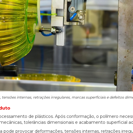
nsões internas, retrações irregulares, marcas superficiais e defeitos dime
oduto
rocessamento de plásticos. Após conformação, o polímero necess
 mecânicas, tolerâncias dimensionais e acabamento superficial 
 pode provocar deformações, tensões internas, retrações irregu