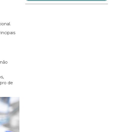
ional.
incipais
 não
s,
pro de