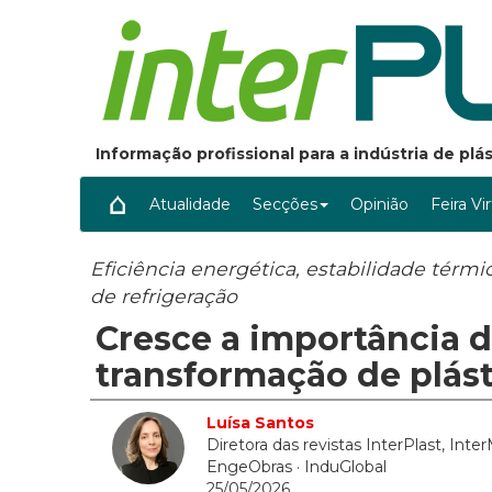
Informação profissional para a indústria de pl
Atualidade
Secções
Opinião
Feira Vi
Eficiência energética, estabilidade térm
de refrigeração
Cresce a importância d
transformação de plás
Luísa Santos
Diretora das revistas InterPlast, Inte
EngeObras
· InduGlobal
25/05/2026