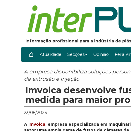
Informação profissional para a indústria de pl
Atualidade
Secções
Opinião
Feira Vi
A empresa disponibiliza soluções perso
de extrusão e injeção
Imvolca desenvolve fu
medida para maior pro
23/06/2026
A
Imvolca
, empresa especializada em maquinaria
setor uma ampla gama de fusos de câmaras de 