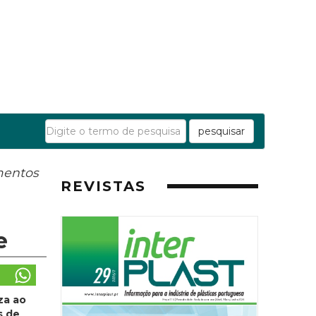
pesquisar
mentos
REVISTAS
e
za ao
s de