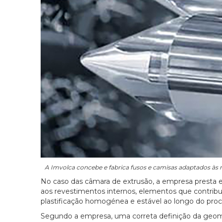
A Imvolca concebe e fabrica fusos e camisas adaptados às n
No caso das câmara de extrusão, a empresa presta e
aos revestimentos internos, elementos que contribu
plastificação homogénea e estável ao longo do proc
Segundo a empresa, uma correta definição da geome