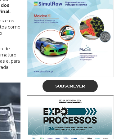
 dos
inal.
os e os
etos como
o
ra de
rematuro
as e, para
vada
SUBSCREVER