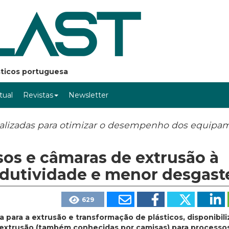
ásticos portuguesa
rtual
Revistas
Newsletter
nalizadas para otimizar o desempenho dos equipa
sos e câmaras de extrusão à
dutividade e menor desgast
629
 para a extrusão e transformação de plásticos, disponibili
extrusão (também conhecidas por camisas) para processo