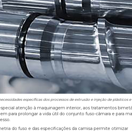
ecessidades específicas dos processos de extrusão e injeção de plásticos e
special atenção à maquinagem interior, aos tratamentos bimetá
em para prolongar a vida útil do conjunto fuso-câmara e para 
esso.
tria do fuso e das especificações da camisa permite otimizar