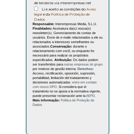
de terceiros via interempresas.net
Li e aceito as condições do
Aviso
legal
e da
Política de Proteção de
Dados
Responsable:
Interempresas Media, S.L.U.
Finalidades:
Assinatura da(s) nossa(s)
newsletter(s). Gerenciamento de contas de
usuários. Envio de e-mails relacionados a ele ou
relacionados a interesses semelhantes ou
associados.
Conservação:
durante o
relacionamento com você, ou enquanto for
necessário para realizar os propósitos
especificados.
Atribuição:
Os dados podem
ser transferidos para
outras empresas do grupo
por motivos de gestão interna.
Derechos:
Acceso, rectificación, oposición, supresión,
portabilidad, limitación del tratatamiento y
decisiones automatizadas:
entre em contato
com nosso DPO
. Si considera que el
tratamiento no se ajusta a la normativa vigente,
puede presentar reclamación ante la
AEPD
.
Mais informação:
Política de Proteção de
Dados