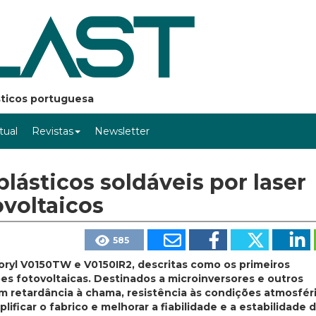
ásticos portuguesa
rtual
Revistas
Newsletter
lásticos soldáveis por laser
voltaicos
585
ryl V0150TW e V0150IR2, descritas como os primeiros
ões fotovoltaicas. Destinados a microinversores e outros
 retardância à chama, resistência às condições atmosfér
ificar o fabrico e melhorar a fiabilidade e a estabilidade 