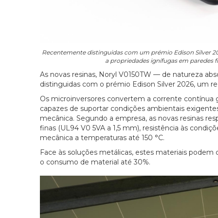
Recentemente distinguidas com um prémio Edison Silver 202
a propriedades ignífugas em paredes fi
As novas resinas, Noryl V0150TW — de natureza ab
distinguidas com o prémio Edison Silver 2026, um r
Os microinversores convertem a corrente contínua g
capazes de suportar condições ambientais exigentes
mecânica. Segundo a empresa, as novas resinas res
finas (UL94 V0 5VA a 1,5 mm), resistência às condiçõe
mecânica a temperaturas até 150 °C.
Face às soluções metálicas, estes materiais podem c
o consumo de material até 30%.