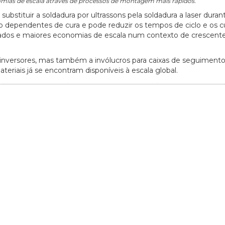
nomias de escala através de processos de montagem mais rápidos.
ubstituir a soldadura por ultrassons pela soldadura a laser duran
o dependentes de cura e pode reduzir os tempos de ciclo e os c
ados e maiores economias de escala num contexto de crescente
20/07/2026
27/07/2026
inversores, mas também a invólucros para caixas de seguimento 
teriais já se encontram disponíveis à escala global.