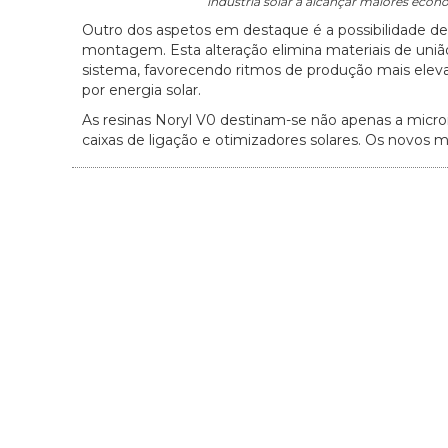
indústria solar a alcançar maiores eco
Outro dos aspetos em destaque é a possibilidade de s
montagem. Esta alteração elimina materiais de uniã
sistema, favorecendo ritmos de produção mais elev
por energia solar.
As resinas Noryl V0 destinam-se não apenas a micro
caixas de ligação e otimizadores solares. Os novos ma