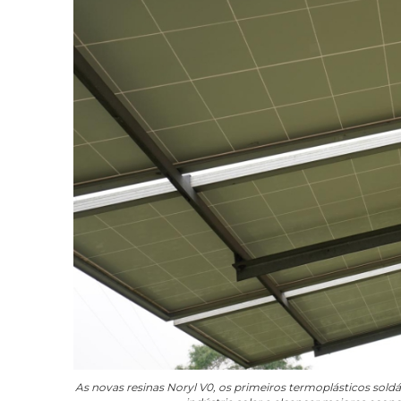
As novas resinas Noryl V0, os primeiros termoplásticos sold