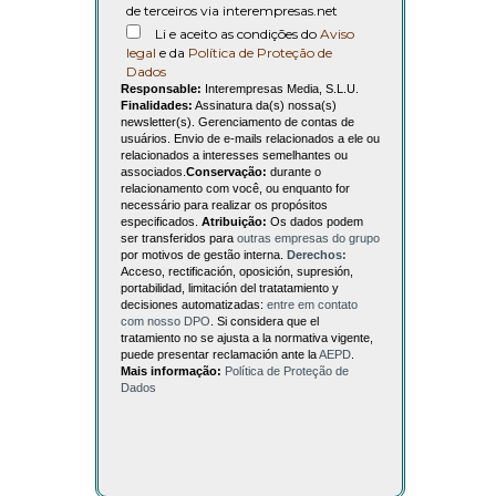
de terceiros via interempresas.net
Li e aceito as condições do
Aviso
legal
e da
Política de Proteção de
Dados
Responsable:
Interempresas Media, S.L.U.
Finalidades:
Assinatura da(s) nossa(s)
newsletter(s). Gerenciamento de contas de
usuários. Envio de e-mails relacionados a ele ou
relacionados a interesses semelhantes ou
associados.
Conservação:
durante o
relacionamento com você, ou enquanto for
necessário para realizar os propósitos
especificados.
Atribuição:
Os dados podem
ser transferidos para
outras empresas do grupo
por motivos de gestão interna.
Derechos:
Acceso, rectificación, oposición, supresión,
portabilidad, limitación del tratatamiento y
decisiones automatizadas:
entre em contato
com nosso DPO
. Si considera que el
tratamiento no se ajusta a la normativa vigente,
puede presentar reclamación ante la
AEPD
.
Mais informação:
Política de Proteção de
Dados