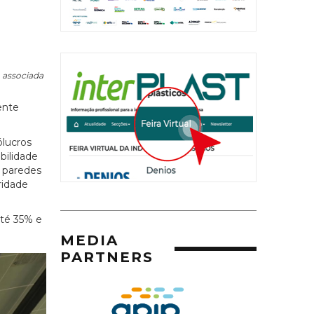
 associada
ente
ólucros
bilidade
m paredes
ridade
até 35% e
MEDIA
PARTNERS