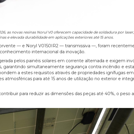
6, as novas resinas Norul V0 oferecem capacidade de soldadura por laser,
nas e elevada durabilidade em aplicações exteriores até 15 anos.
sorvente — e Noryl V0150IR2 — transmissiva —, foram recentem
econhecimento internacional da inovação.
erada pelos painéis solares em corrente alternada e exigem inv
, garantindo simultaneamente segurança contra incêndio e esta
pondem a estes requisitos através de propriedades ignífugas e
s atmosféricas para até 15 anos de utilização no exterior e integ
ontribuir para reduzir as dimensões das peças até 40%, o peso 