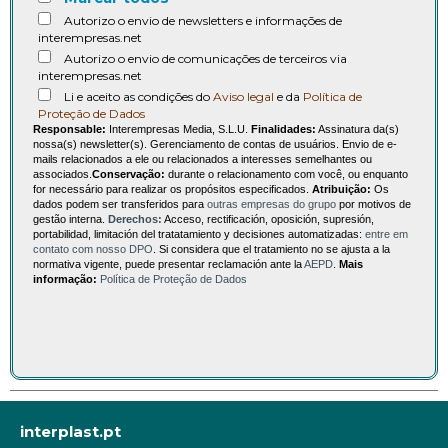
Autorizo o envio de newsletters e informações de
interempresas.net
Autorizo o envio de comunicações de terceiros via
interempresas.net
Li e aceito as condições do
Aviso legal
e da
Política de
Proteção de Dados
Responsable:
Interempresas Media, S.L.U.
Finalidades:
Assinatura da(s)
nossa(s) newsletter(s). Gerenciamento de contas de usuários. Envio de e-
mails relacionados a ele ou relacionados a interesses semelhantes ou
associados.
Conservação:
durante o relacionamento com você, ou enquanto
for necessário para realizar os propósitos especificados.
Atribuição:
Os
dados podem ser transferidos para
outras empresas do grupo
por motivos de
gestão interna.
Derechos:
Acceso, rectificación, oposición, supresión,
portabilidad, limitación del tratatamiento y decisiones automatizadas:
entre em
contato com nosso DPO
. Si considera que el tratamiento no se ajusta a la
normativa vigente, puede presentar reclamación ante la
AEPD
.
Mais
informação:
Política de Proteção de Dados
interplast.pt