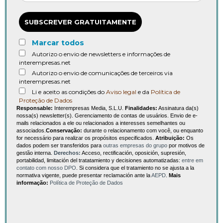
SUBSCREVER GRATUITAMENTE
Marcar todos
Autorizo o envio de newsletters e informações de
interempresas.net
Autorizo o envio de comunicações de terceiros via
interempresas.net
Li e aceito as condições do
Aviso legal
e da
Política de
Proteção de Dados
Responsable:
Interempresas Media, S.L.U.
Finalidades:
Assinatura da(s)
nossa(s) newsletter(s). Gerenciamento de contas de usuários. Envio de e-
mails relacionados a ele ou relacionados a interesses semelhantes ou
associados.
Conservação:
durante o relacionamento com você, ou enquanto
for necessário para realizar os propósitos especificados.
Atribuição:
Os
dados podem ser transferidos para
outras empresas do grupo
por motivos de
gestão interna.
Derechos:
Acceso, rectificación, oposición, supresión,
portabilidad, limitación del tratatamiento y decisiones automatizadas:
entre em
contato com nosso DPO
. Si considera que el tratamiento no se ajusta a la
normativa vigente, puede presentar reclamación ante la
AEPD
.
Mais
informação:
Política de Proteção de Dados