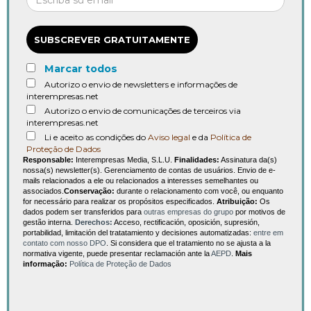
SUBSCREVER GRATUITAMENTE
Marcar todos
Autorizo o envio de newsletters e informações de
interempresas.net
Autorizo o envio de comunicações de terceiros via
interempresas.net
Li e aceito as condições do
Aviso legal
e da
Política de
Proteção de Dados
Responsable:
Interempresas Media, S.L.U.
Finalidades:
Assinatura da(s)
nossa(s) newsletter(s). Gerenciamento de contas de usuários. Envio de e-
mails relacionados a ele ou relacionados a interesses semelhantes ou
associados.
Conservação:
durante o relacionamento com você, ou enquanto
for necessário para realizar os propósitos especificados.
Atribuição:
Os
dados podem ser transferidos para
outras empresas do grupo
por motivos de
gestão interna.
Derechos:
Acceso, rectificación, oposición, supresión,
portabilidad, limitación del tratatamiento y decisiones automatizadas:
entre em
contato com nosso DPO
. Si considera que el tratamiento no se ajusta a la
normativa vigente, puede presentar reclamación ante la
AEPD
.
Mais
informação:
Política de Proteção de Dados