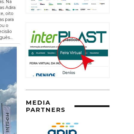
as. Na
as Adira
e, oito
as para
ou o
ecisão
guês...
MEDIA
PARTNERS