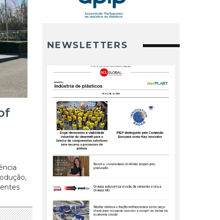
NEWSLETTERS
pf
ência
rodução,
gentes