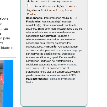
de terceiros via interempresas.net
Li e aceito as condições do
Aviso
legal
e da
Política de Proteção de
Dados
Responsable:
Interempresas Media, S.L.U.
ticos,
Finalidades:
Assinatura da(s) nossa(s)
de
newsletter(s). Gerenciamento de contas de
os ao
usuários. Envio de e-mails relacionados a ele ou
relacionados a interesses semelhantes ou
e
associados.
Conservação:
durante o
m para
relacionamento com você, ou enquanto for
ns,
necessário para realizar os propósitos
especificados.
Atribuição:
Os dados podem
lidade e
ser transferidos para
outras empresas do grupo
por motivos de gestão interna.
Derechos:
Acceso, rectificación, oposición, supresión,
portabilidad, limitación del tratatamiento y
decisiones automatizadas:
entre em contato
com nosso DPO
. Si considera que el
tratamiento no se ajusta a la normativa vigente,
puede presentar reclamación ante la
AEPD
.
Mais informação:
Política de Proteção de
Dados