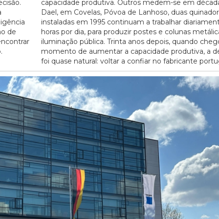
cisão.
capacidade produtiva. Outros medem-se em décad
a
Dael, em Covelas, Póvoa de Lanhoso, duas quinador
ligência
instaladas em 1995 continuam a trabalhar diariament
ão de
horas por dia, para produzir postes e colunas metálic
encontrar
iluminação pública. Trinta anos depois, quando cheg
.
momento de aumentar a capacidade produtiva, a d
foi quase natural: voltar a confiar no fabricante portu