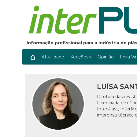
Informação profissional para a indústria de pl
Atualidade
Secções
Opinião
Feira Vi
LUÍSA SAN
Diretora das revis
Licenciada em Comu
InterPlast, InterM
imprensa técnica d