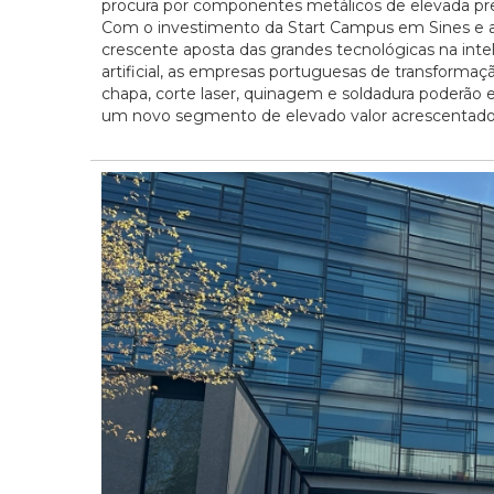
procura por componentes metálicos de elevada pre
Com o investimento da Start Campus em Sines e 
crescente aposta das grandes tecnológicas na inte
artificial, as empresas portuguesas de transformaç
chapa, corte laser, quinagem e soldadura poderão 
um novo segmento de elevado valor acrescentado