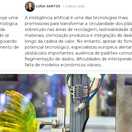
LUÍSA SANTOS
- 1 JUNHO, 2026
 hoje uma
A inteligência artificial é uma das tecnologias mais
nológica.
promissoras para transformar a circularidade dos plás
 da
sobretudo nas áreas de reciclagem, rastreabilidade 
do (e
materiais, otimização produtiva e integração de dad
 apoiando
longo da cadeia de valor. No entanto, apesar do fort
imento de
potencial tecnológico, especialistas europeus alerta
obstáculos importantes: ausência de padrões comu
fragmentação de dados, dificuldades de interoperabi
falta de modelos económicos viáveis...