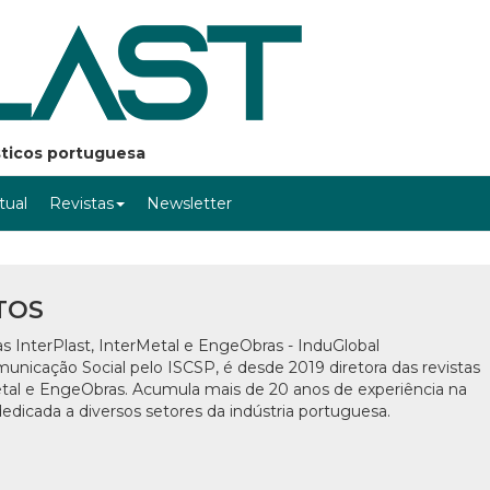
ásticos portuguesa
rtual
Revistas
Newsletter
TOS
tas InterPlast, InterMetal e EngeObras - InduGlobal
nicação Social pelo ISCSP, é desde 2019 diretora das revistas
etal e EngeObras. Acumula mais de 20 anos de experiência na
edicada a diversos setores da indústria portuguesa.